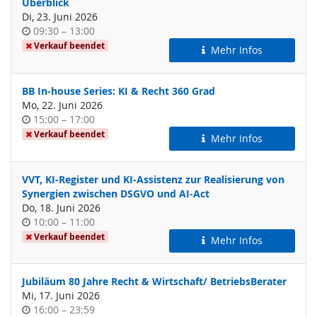
Überblick
Di, 23. Juni 2026
Uhrzeit
bis
09:30
–
13:00
Verkauf beendet
Mehr Infos
BB In-house Series: KI & Recht 360 Grad
Mo, 22. Juni 2026
Uhrzeit
bis
15:00
–
17:00
Verkauf beendet
Mehr Infos
VVT, KI-Register und KI-Assistenz zur Realisierung von
Synergien zwischen DSGVO und AI-Act
Do, 18. Juni 2026
Uhrzeit
bis
10:00
–
11:00
Verkauf beendet
Mehr Infos
Jubiläum 80 Jahre Recht & Wirtschaft/ BetriebsBerater
Mi, 17. Juni 2026
Uhrzeit
bis
16:00
–
23:59