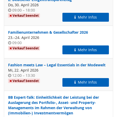
Do, 30. April 2026
Uhrzeit
bis
09:00
–
18:00
Verkauf beendet
Mehr Infos
Familienunternehmen & Gesellschafter 2026
bis
23.
–
24. April 2026
Uhrzeit
09:00
Verkauf beendet
Mehr Infos
Fashion meets Law – Legal Essentials in der Modewelt
Mi, 22. April 2026
Uhrzeit
bis
12:00
–
13:30
Verkauf beendet
Mehr Infos
BB Expert-Talk: Einheitlichkeit der Leistung bei der
Auslagerung des Portfolio-, Asset- und Property-
Managements im Rahmen der Verwaltung von
(Immobilien-) Investmentvermögen