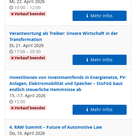
Mi, 22. April 2026
Uhrzeit
bis
10:00
–
12:00
Verkauf beendet
Mehr Infos
Verantwortung als Treiber: Unsere Wirtschaft in der
Transformation
Di, 21. April 2026
Uhrzeit
bis
17:00
–
20:30
Verkauf beendet
Mehr Infos
Investitionen von Investmentfonds in Energienetze, PV-
Anlagen, Elektromobilität und Speicher – StoFöG baut
endlich steuerliche Hemmnisse ab
bis
15.
–
17. April 2026
Uhrzeit
15:00
Verkauf beendet
Mehr Infos
4. RAW Summit – Future of Automotive Law
Do, 16. April 2026