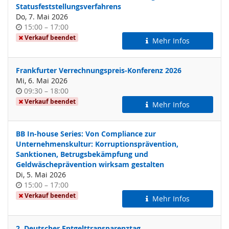
Statusfeststellungsverfahrens
Do, 7. Mai 2026
Uhrzeit
bis
15:00
–
17:00
Verkauf beendet
Mehr Infos
Frankfurter Verrechnungspreis-Konferenz 2026
Mi, 6. Mai 2026
Uhrzeit
bis
09:30
–
18:00
Verkauf beendet
Mehr Infos
BB In-house Series: Von Compliance zur
Unternehmenskultur: Korruptionsprävention,
Sanktionen, Betrugsbekämpfung und
Geldwäscheprävention wirksam gestalten
Di, 5. Mai 2026
Uhrzeit
bis
15:00
–
17:00
Verkauf beendet
Mehr Infos
2. Deutscher Entgelttransparenztag