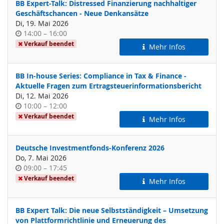
BB Expert-Talk: Distressed Finanzierung nachhaltiger
Geschäftschancen - Neue Denkansätze
Di, 19. Mai 2026
Uhrzeit
bis
14:00
–
16:00
Verkauf beendet
Mehr Infos
BB In-house Series: Compliance in Tax & Finance -
Aktuelle Fragen zum Ertragsteuerinformationsbericht
Di, 12. Mai 2026
Uhrzeit
bis
10:00
–
12:00
Verkauf beendet
Mehr Infos
Deutsche Investmentfonds-Konferenz 2026
Do, 7. Mai 2026
Uhrzeit
bis
09:00
–
17:45
Verkauf beendet
Mehr Infos
BB Expert Talk: Die neue Selbstständigkeit – Umsetzung
von Plattformrichtlinie und Erneuerung des