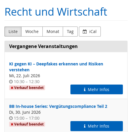
Zum
Recht und Wirtschaft
Haupt-
Inhalt
springen
Liste
Woche
Monat
Tag
iCal
Vergangene Veranstaltungen
KI gegen KI – Deepfakes erkennen und Risiken
verstehen
Mi, 22. Juli 2026
Uhrzeit
bis
10:30
–
12:30
Verkauf beendet
Mehr Infos
BB In-house Series: Vergütungscompliance Teil 2
Di, 30. Juni 2026
Uhrzeit
bis
15:00
–
17:00
Verkauf beendet
Mehr Infos