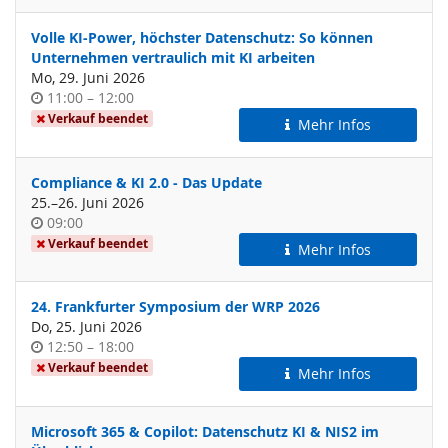
Volle KI-Power, höchster Datenschutz: So können
Unternehmen vertraulich mit KI arbeiten
Mo, 29. Juni 2026
Uhrzeit
bis
11:00
–
12:00
Verkauf beendet
Mehr Infos
Compliance & KI 2.0 - Das Update
bis
25.
–
26. Juni 2026
Uhrzeit
09:00
Verkauf beendet
Mehr Infos
24. Frankfurter Symposium der WRP 2026
Do, 25. Juni 2026
Uhrzeit
bis
12:50
–
18:00
Verkauf beendet
Mehr Infos
Microsoft 365 & Copilot: Datenschutz KI & NIS2 im