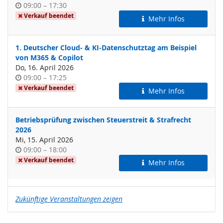
Uhrzeit
bis
09:00
–
17:30
Verkauf beendet
Mehr Infos
1. Deutscher Cloud- & KI-Datenschutztag am Beispiel
von M365 & Copilot
Do, 16. April 2026
Uhrzeit
bis
09:00
–
17:25
Verkauf beendet
Mehr Infos
Betriebsprüfung zwischen Steuerstreit & Strafrecht
2026
Mi, 15. April 2026
Uhrzeit
bis
09:00
–
18:00
Verkauf beendet
Mehr Infos
Zukünftige Veranstaltungen zeigen