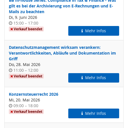
BB In-house Series: Compliance in Tax & Finance - Was
gilt es bei der Archivierung von E-Rechnungen und E-
Mails zu beachten
Di, 9. Juni 2026
Uhrzeit
bis
15:00
–
17:00
Verkauf beendet
Mehr Infos
Datenschutzmanagement wirksam verankern:
Verantwortlichkeiten, Abläufe und Dokumentation im
Griff
Do, 28. Mai 2026
Uhrzeit
bis
11:00
–
12:00
Verkauf beendet
Mehr Infos
Konzernsteuerrecht 2026
Mi, 20. Mai 2026
Uhrzeit
bis
09:00
–
18:00
Verkauf beendet
Mehr Infos