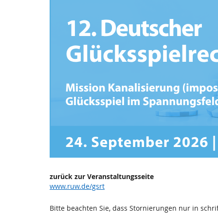
12.
Zum
Haupt-
Deutscher
Inhalt
springen
Glücksspielrechtstag
2026
Do, 24. September 2026
zurück zur Veranstaltungsseite
www.ruw.de/gsrt
Bitte beachten Sie, dass Stornierungen nur in schri