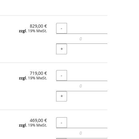
829,00 €
Menge
-
zzgl.
19% MwSt.
+
719,00 €
Menge
-
zzgl.
19% MwSt.
+
469,00 €
Menge
-
zzgl.
19% MwSt.