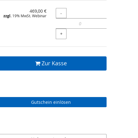
469,00 €
Menge
-
zzgl.
19% MwSt. Webinar
+
Zur Kasse
Gutschein einlösen