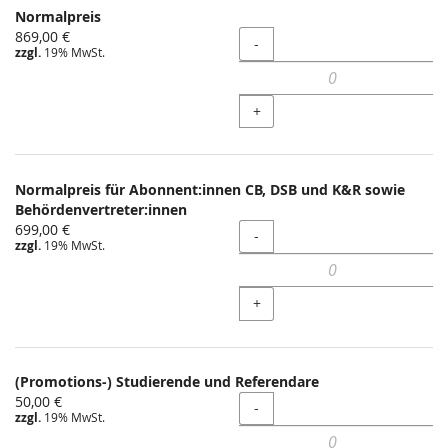
Normalpreis
869,00 €
Menge
-
zzgl.
19% MwSt.
+
Normalpreis für Abonnent:innen CB, DSB und K&R sowie
Behördenvertreter:innen
699,00 €
Menge
-
zzgl.
19% MwSt.
+
(Promotions-) Studierende und Referendare
50,00 €
Menge
-
zzgl.
19% MwSt.