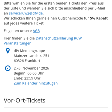
November
Bitte wählen Sie für die ersten beiden Tickets den Preis aus
2026
der Liste und wenden Sie sich bitte anschließend per E-Mail
an
serviceruw2@dfv.de
.
Wir schicken Ihnen gerne einen Gutscheincode für
5% Rabatt
auf jedes weitere Ticket.
Es gelten unsere
AGB
.
Hier finden Sie die
Datenschutzerklärung RuW
Veranstaltungen
.
dfv Mediengruppe
Mainzer Landstr. 251
60326 Frankfurt
bis
2.
–
3. November 2026
Beginn:
00:00
Uhr
Ende:
23:59
Uhr
Zum Kalender hinzufügen
Produkte
Vor-Ort-Tickets