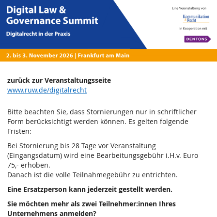
Digital
Zum
Haupt-
Law
Inhalt
springen
&
Governance
Summit
zurück zur Veranstaltungsseite
www.ruw.de/digitalrecht
-
Bitte beachten Sie, dass Stornierungen nur in schriftlicher
Digitalrecht
Form berücksichtigt werden können. Es gelten folgende
Fristen:
in
Bei Stornierung bis 28 Tage vor Veranstaltung
(Eingangsdatum) wird eine Bearbeitungsgebühr i.H.v. Euro
der
75,- erhoben.
Danach ist die volle Teilnahmegebühr zu entrichten.
Praxis
Eine Ersatzperson kann jederzeit gestellt werden.
2.
–
Sie möchten mehr als zwei Teilnehmer:innen Ihres
bis
3.
Unternehmens anmelden?