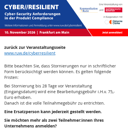
CYBER//RESILIENT
Zum
Haupt-
–
Inhalt
springen
Cyber-
Security
Anforderungen
zurück zur Veranstaltungsseite
www.ruw.de/cyberresilient
in
Bitte beachten Sie, dass Stornierungen nur in schriftlicher
der
Form berücksichtigt werden können. Es gelten folgende
Fristen:
Produkt
Bei Stornierung bis 28 Tage vor Veranstaltung
(Eingangsdatum) wird eine Bearbeitungsgebühr i.H.v. 75,-
Compliance
Euro erhoben.
Danach ist die volle Teilnahmegebühr zu entrichten.
Di,
10.
Eine Ersatzperson kann jederzeit gestellt werden.
November
Sie möchten mehr als zwei Teilnehmer:innen Ihres
2026
Unternehmens anmelden?