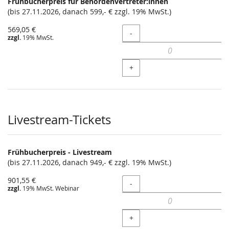
Frühbucherpreis für Behördenvertreter:innen
(bis 27.11.2026, danach 599,- € zzgl. 19% MwSt.)
569,05 €
Menge
-
zzgl.
19% MwSt.
+
Livestream-Tickets
Frühbucherpreis - Livestream
(bis 27.11.2026, danach 949,- € zzgl. 19% MwSt.)
901,55 €
Menge
-
zzgl.
19% MwSt. Webinar
+