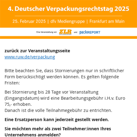
4.
Zum
Haupt-
Deutscher
Inhalt
springen
Verpackungsrechtstag
2025
Di,
zurück zur Veranstaltungsseite
www.ruw.de/verpackung
25.
Februar
Bitte beachten Sie, dass Stornierungen nur in schriftlicher
2025
Form berücksichtigt werden können. Es gelten folgende
Fristen:
Bei Stornierung bis 28 Tage vor Veranstaltung
(Eingangsdatum) wird eine Bearbeitungsgebühr i.H.v. Euro
75,- erhoben.
Danach ist die volle Teilnahmegebühr zu entrichten.
Eine Ersatzperson kann jederzeit gestellt werden.
Sie möchten mehr als zwei Teilnehmer:innen Ihres
Unternehmens anmelden?