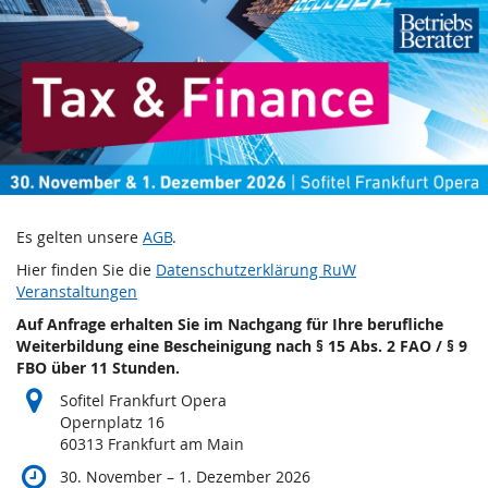
Tax
Zum
Haupt-
&
Inhalt
springen
Finance
2026
30.
November
–
Es gelten unsere
AGB
.
bis
1.
Hier finden Sie die
Datenschutzerklärung RuW
Dezember
Veranstaltungen
2026
Auf Anfrage erhalten Sie im Nachgang für Ihre berufliche
Weiterbildung eine Bescheinigung nach § 15 Abs. 2 FAO / § 9
FBO über 11 Stunden.
Sofitel Frankfurt Opera
Opernplatz 16
60313 Frankfurt am Main
bis
30. November
–
1. Dezember 2026