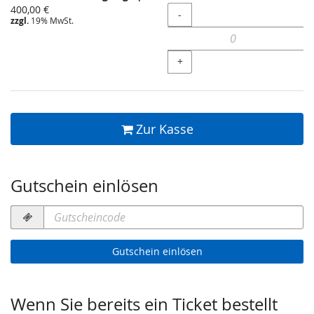
400,00 €
Menge
-
zzgl.
19% MwSt.
+
Zur Kasse
Gutschein einlösen
Gutscheincode
erforderlich
Gutschein einlösen
Wenn Sie bereits ein Ticket bestellt