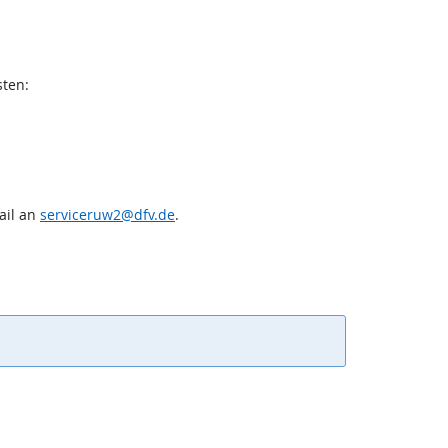
sten:
ail an
serviceruw2@dfv.de
.