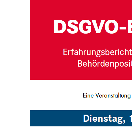
DSGVO-
Zum
Haupt-
Bußgelder
Inhalt
springen
in
der
Praxis
Di, 17. Oktober 2023