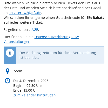
Einsatz
Bitte wählen Sie für die ersten beiden Tickets den Preis aus
der Liste und wenden Sie sich bitte anschließend per E-Mail
Do,
an
serviceruw2@dfv.de
.
4.
Wir schicken Ihnen gerne einen Gutscheincode für
5% Rabatt
Dezember
auf jedes weitere Ticket.
2025
Es gelten unsere
AGB
.
Hier finden Sie die
Datenschutzerklärung RuW
Veranstaltungen
.
Der Buchungszeitraum für diese Veranstaltung
ist beendet.
Zoom
Do, 4. Dezember 2025
Beginn:
09:30
Uhr
Ende:
13:00
Uhr
Zum Kalender hinzufügen