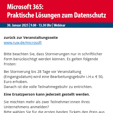
Praxiswebinar
Zum
Haupt-
"Microsoft
Inhalt
springen
365:
Praktische
zurück zur Veranstaltungsseite
Lösungen
www.ruw.de/microsoft
zum
Bitte beachten Sie, dass Stornierungen nur in schriftlicher
Form berücksichtigt werden können. Es gelten folgende
Datenschutz"
Fristen:
Bei Stornierung bis 28 Tage vor Veranstaltung
2025
(Eingangsdatum) wird eine Bearbeitungsgebühr i.H.v. € 50,
Euro erhoben.
Do,
Danach ist die volle Teilnahmegebühr zu entrichten.
30.
Januar
Eine Ersatzperson kann jederzeit gestellt werden.
2025
Sie möchten mehr als zwei Teilnehmer:innen Ihres
Unternehmens anmelden?
Bitte wählen Sie für die ersten beiden Tickets den Preis aus