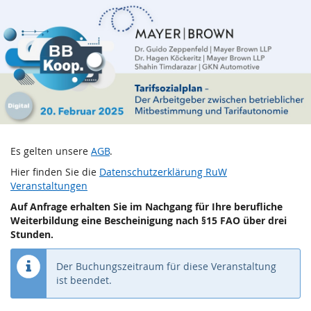
BBKoop:
Zum
Haupt-
Tarifsozialplan
Inhalt
springen
-
Der
Arbeitgeber
zwischen
Es gelten unsere
AGB
.
betrieblicher
Hier finden Sie die
Datenschutzerklärung RuW
Veranstaltungen
Mitbestimmung
Auf Anfrage erhalten Sie im Nachgang für Ihre berufliche
Weiterbildung eine Bescheinigung nach §15 FAO über drei
und
Stunden.
Tarifautonomie
Der Buchungszeitraum für diese Veranstaltung
ist beendet.
Do,
20.