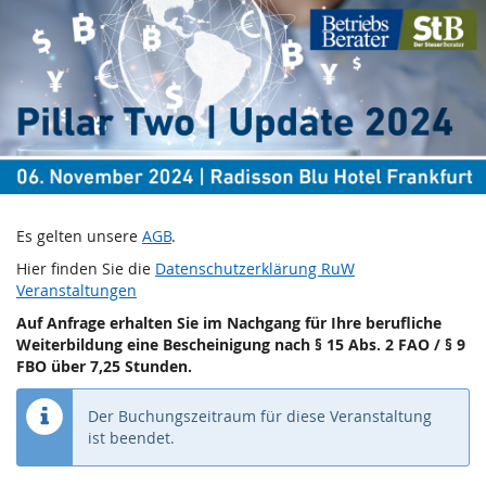
Pillar
Zum
Haupt-
Two
Inhalt
springen
–
Update
2024
6.
Es gelten unsere
AGB
.
November
Hier finden Sie die
Datenschutzerklärung RuW
2024
Veranstaltungen
–
bis
28.
Auf Anfrage erhalten Sie im Nachgang für Ihre berufliche
Weiterbildung eine Bescheinigung nach § 15 Abs. 2 FAO / § 9
März
FBO über 7,25 Stunden.
2025
Der Buchungszeitraum für diese Veranstaltung
ist beendet.