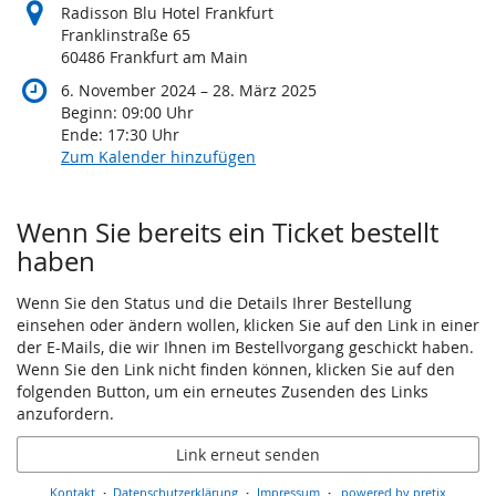
Radisson Blu Hotel Frankfurt
Franklinstraße 65
60486 Frankfurt am Main
bis
6. November 2024
–
28. März 2025
Beginn:
09:00
Uhr
Ende:
17:30
Uhr
Zum Kalender hinzufügen
Wenn Sie bereits ein Ticket bestellt
haben
Wenn Sie den Status und die Details Ihrer Bestellung
einsehen oder ändern wollen, klicken Sie auf den Link in einer
der E-Mails, die wir Ihnen im Bestellvorgang geschickt haben.
Wenn Sie den Link nicht finden können, klicken Sie auf den
folgenden Button, um ein erneutes Zusenden des Links
anzufordern.
Link erneut senden
Kontakt
Datenschutzerklärung
Impressum
powered by pretix