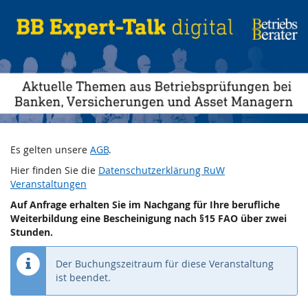
BB
Zum
Haupt-
Expert-
Inhalt
springen
Talk:
Aktuelle
Themen
aus
Es gelten unsere
AGB
.
Betriebsprüfungen
Hier finden Sie die
Datenschutzerklärung RuW
Veranstaltungen
bei
Auf Anfrage erhalten Sie im Nachgang für Ihre berufliche
Weiterbildung eine Bescheinigung nach §15 FAO über zwei
Banken,
Stunden.
Versicherungen
Der Buchungszeitraum für diese Veranstaltung
ist beendet.
und