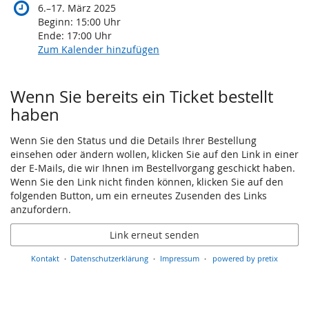
Asset
bis
6.
–
17. März 2025
Beginn:
15:00
Uhr
Managern
Ende:
17:00
Uhr
Zum Kalender hinzufügen
#4
6.
–
Wenn Sie bereits ein Ticket bestellt
bis
17.
haben
März
2025
Wenn Sie den Status und die Details Ihrer Bestellung
einsehen oder ändern wollen, klicken Sie auf den Link in einer
der E-Mails, die wir Ihnen im Bestellvorgang geschickt haben.
Wenn Sie den Link nicht finden können, klicken Sie auf den
folgenden Button, um ein erneutes Zusenden des Links
anzufordern.
Link erneut senden
Kontakt
Datenschutzerklärung
Impressum
powered by pretix