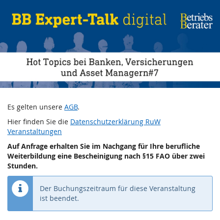
BB
Zum
Haupt-
Expert-
Inhalt
springen
Talk:
Hot
Topics
bei
Es gelten unsere
AGB
.
Banken,
Hier finden Sie die
Datenschutzerklärung RuW
Veranstaltungen
Versicherungen
Auf Anfrage erhalten Sie im Nachgang für Ihre berufliche
Weiterbildung eine Bescheinigung nach §15 FAO über zwei
und
Stunden.
Asset
Der Buchungszeitraum für diese Veranstaltung
ist beendet.
Managern#7