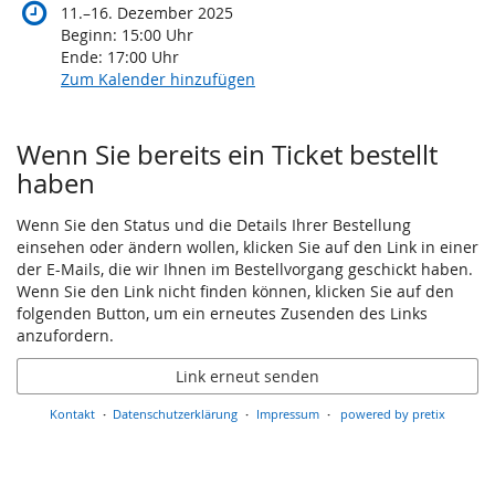
11.
–
bis
11.
–
16. Dezember 2025
bis
16.
Beginn:
15:00
Uhr
Dezember
Ende:
17:00
Uhr
2025
Zum Kalender hinzufügen
Wenn Sie bereits ein Ticket bestellt
haben
Wenn Sie den Status und die Details Ihrer Bestellung
einsehen oder ändern wollen, klicken Sie auf den Link in einer
der E-Mails, die wir Ihnen im Bestellvorgang geschickt haben.
Wenn Sie den Link nicht finden können, klicken Sie auf den
folgenden Button, um ein erneutes Zusenden des Links
anzufordern.
Link erneut senden
Kontakt
Datenschutzerklärung
Impressum
powered by pretix