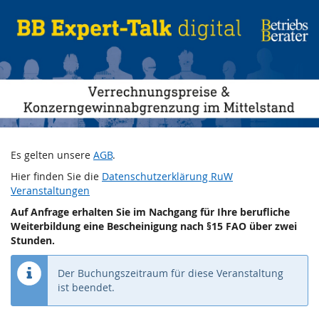
BB
Zum
Haupt-
Expert-
Inhalt
springen
Talk
Verrechnungspreise
&
Konzerngewinnabgrenzun
Es gelten unsere
AGB
.
im
Hier finden Sie die
Datenschutzerklärung RuW
Veranstaltungen
Mittelstand
Auf Anfrage erhalten Sie im Nachgang für Ihre berufliche
Weiterbildung eine Bescheinigung nach §15 FAO über zwei
Di,
Stunden.
25.
Februar
Der Buchungszeitraum für diese Veranstaltung
2025
ist beendet.