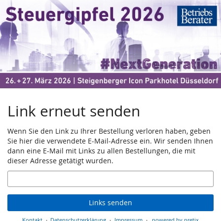
Steuergipfel
Zum
Haupt-
2026
Inhalt
springen
26.
–
bis
27.
März
2026
Link erneut senden
Wenn Sie den Link zu Ihrer Bestellung verloren haben, geben
Sie hier die verwendete E-Mail-Adresse ein. Wir senden Ihnen
dann eine E-Mail mit Links zu allen Bestellungen, die mit
dieser Adresse getätigt wurden.
E-
Mail
Links senden
Kontakt
Datenschutzerklärung
Impressum
powered by pretix