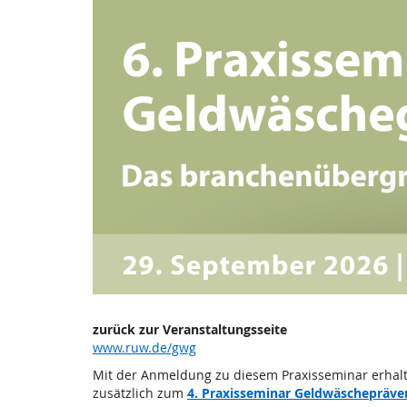
6.
Zum
Haupt-
Praxisseminar
Inhalt
springen
Geldwäschegesetz
2026
Di, 29. September 2026
zurück zur Veranstaltungsseite
www.ruw.de/gwg
Mit der Anmeldung zu diesem Praxisseminar erhal
zusätzlich zum
4. Praxisseminar Geldwäschepräve