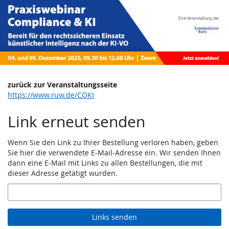
Praxiswebinar
Zum
Haupt-
Compliance
Inhalt
springen
&
KI
/
zurück zur Veranstaltungsseite
https://www.ruw.de/COKI
4.–
Link erneut senden
5.12.2025
Wenn Sie den Link zu Ihrer Bestellung verloren haben, geben
4.
–
Sie hier die verwendete E-Mail-Adresse ein. Wir senden Ihnen
bis
5.
dann eine E-Mail mit Links zu allen Bestellungen, die mit
Dezember
dieser Adresse getätigt wurden.
2025
E-
Mail
Links senden