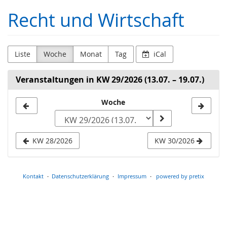
Zum
Recht und Wirtschaft
Haupt-
Inhalt
springen
Liste
Woche
Monat
Tag
iCal
Veranstaltungen in KW 29/2026 (13.07. – 19.07.)
Woche
Woche
zur
Anzeige
KW 28/2026
KW 30/2026
auswählen
Kontakt
Datenschutzerklärung
Impressum
powered by pretix