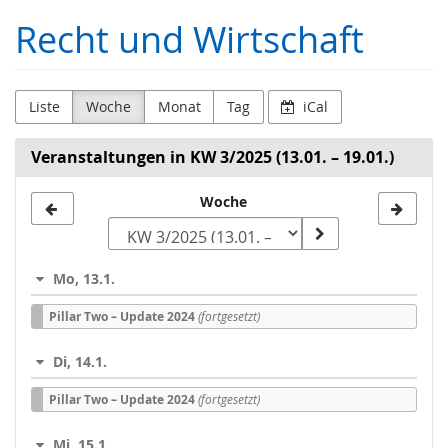
Zum
Recht und Wirtschaft
Haupt-
Inhalt
springen
Liste
Woche
Monat
Tag
iCal
Veranstaltungen in KW 3/2025 (13.01. – 19.01.)
Woche
Woche
zur
Anzeige
Mo, 13.1.
auswählen
Pillar Two – Update 2024
(fortgesetzt)
Di, 14.1.
Pillar Two – Update 2024
(fortgesetzt)
Mi, 15.1.