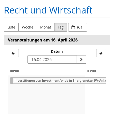
Zum
Recht und Wirtschaft
Haupt-
Inhalt
springen
Liste
Woche
Monat
Tag
iCal
Veranstaltungen am 16. April 2026
Datum
Datum
zur
Anzeige
00:00
03:00
auswählen
Investitionen von Investmentfonds in Energienetze, PV-Anlagen,