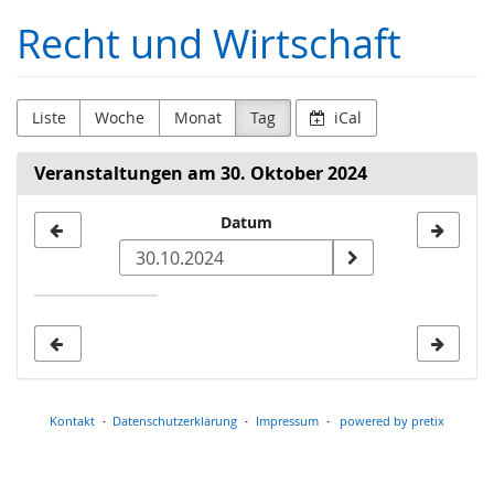
Zum
Recht und Wirtschaft
Haupt-
Inhalt
springen
Liste
Woche
Monat
Tag
iCal
Veranstaltungen am 30. Oktober 2024
Datum
Datum
zur
Anzeige
auswählen
Kontakt
Datenschutzerklärung
Impressum
powered by pretix